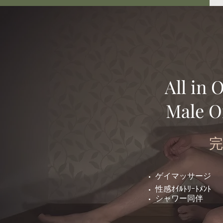
All in 
Male 
完
​ゲイマッサージ
性感ｵｲﾙﾄﾘｰﾄﾒﾝﾄ
シャワー同伴