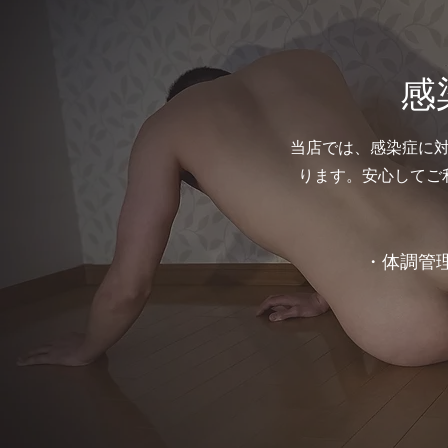
感
当店では、感染症に
ります。安心してご
・体調管