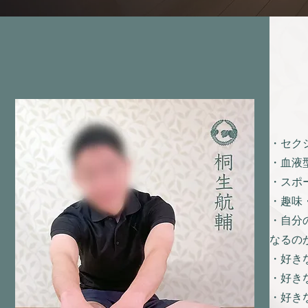
・セク
・血液
・スポ
・趣味
・自分
なるの
・好き
・好き
・好き