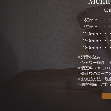
Men
​G
60min・・
90min・・
120min・
150min・
180min・
※消費税込み
​※シャワー同伴
※個室料（￥1,00
※会計後のコース延長
※お支払方法：現
​※個室完備・ご自