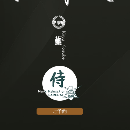
Kiryu Kosuke
​桐生 航輔
ご予約