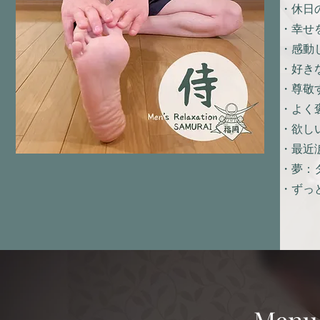
・休日
・幸せ
・感動
・好き
・尊敬
・よく
・欲し
・最近
・夢：
・ずっ